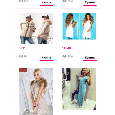
502
664
Опт: 660 грн
Опт: 610 грн
Купить
Купить
5831
11548
620
595
грн
грн
625
184
Опт: 580 грн
Опт: 555 грн
Купить
Купить