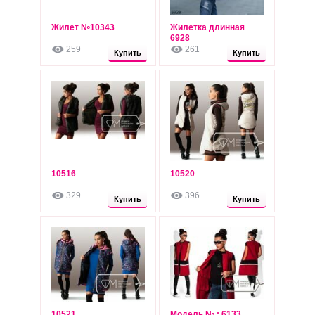
Жилет №10343
Жилетка длинная
490
485
грн
6928
грн
259
261
Опт: 450 грн
Опт: 445 грн
Купить
Купить
10516
10520
480
480
грн
грн
329
396
Опт: 440 грн
Опт: 440 грн
Купить
Купить
10521
Модель № : 6133