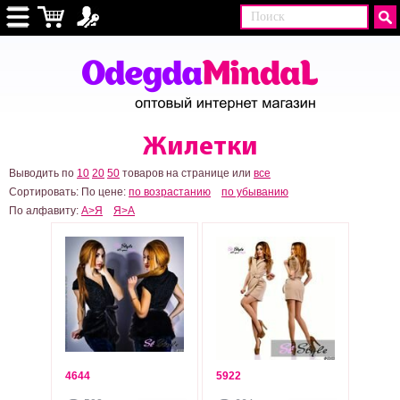
Жилетки
Выводить по
10
20
50
товаров на странице или
все
Сортировать:
По цене:
по возрастанию
по убыванию
По алфавиту:
А>Я
Я>А
4644
5922
700
650
грн
грн