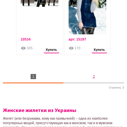
10534
арт: 15197
430
425
грн
грн
305
170
Опт: 390 грн
Опт: 385 грн
Купить
Купить
1
2
Страниц: 2
Женские жилетки из Украины
Жилет (или безрукавка, кому как привычней) – одна из наиболее
популярных вещей, присутствующая как в женском, так и в мужском