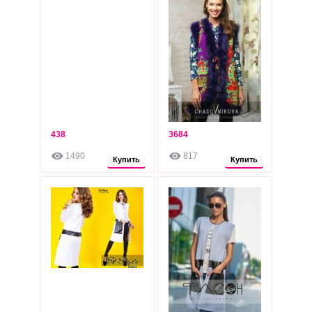
438
3684
490
490
грн
грн
1490
817
Опт: 450 грн
Опт: 450 грн
Купить
Купить