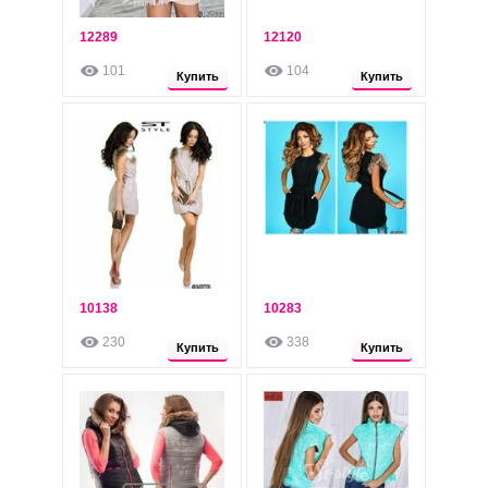
12289
12120
570
550
грн
грн
101
104
Опт: 530 грн
Опт: 500 грн
Купить
Купить
10138
10283
550
550
грн
грн
230
338
Опт: 510 грн
Опт: 510 грн
Купить
Купить