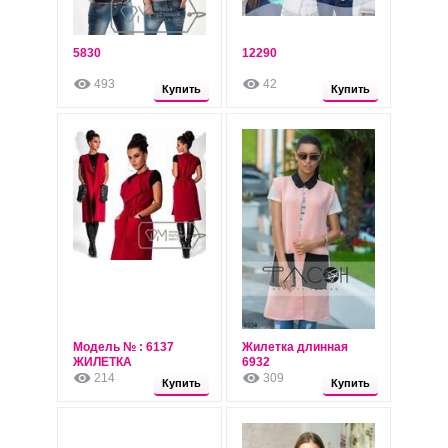
5830
12290
540
520
грн
грн
493
42
Опт: 500 грн
Опт: 480 грн
Купить
Купить
Модель № : 6137
Жилетка длинная
520
515
ЖИЛЕТКА
грн
6932
грн
214
309
Опт: 480 грн
Опт: 475 грн
Купить
Купить