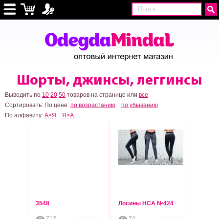
Шорты, джинсы, леггинсы
Выводить по
10
20
50
товаров на странице или
все
Сортировать:
По цене:
по возрастанию
по убыванию
По алфавиту:
А>Я
Я>А
3548
Лосины НСА №424
225
240
грн
грн
712
74
Опт: 185 грн
Опт: 200 грн