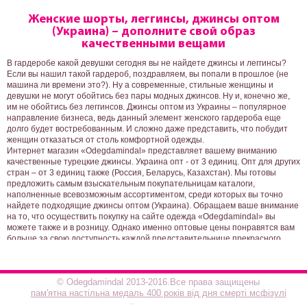
Женские шорты, леггинсы, джинсы оптом
(Украина) – дополните свой образ
качественными вещами
В гардеробе какой девушки сегодня вы не найдете джинсы и леггинсы?
Если вы нашил такой гардероб, поздравляем, вы попали в прошлое (не
машина ли времени это?). Ну а современные, стильные женщины и
девушки не могут обойтись без пары модных джинсов. Ну и, конечно же,
им не обойтись без леггинсов. Джинсы оптом из Украины – популярное
направление бизнеса, ведь данный элемент женского гардероба еще
долго будет востребованным. И сложно даже представить, что побудит
женщин отказаться от столь комфортной одежды.
Интернет магазин «Odegdamindal» представляет вашему вниманию
качественные турецкие джинсы. Украина опт - от 3 единиц. Опт для других
стран – от 3 единиц также (Россия, Беларусь, Казахстан). Мы готовы
предложить самым взыскательным покупательницам каталоги,
наполненные всевозможным ассортиментом, среди которых вы точно
найдете подходящие джинсы оптом (Украина). Обращаем ваше внимание
на то, что осуществить покупку на сайте одежда «Odegdamindal» вы
можете также и в розницу. Однако именно оптовые цены понравятся вам
больше за свою доступность каждой представительнице прекрасного
пола.
Женские джинсы, шорты леггинсы – это приоритетное направление
нашего магазина одежды онлайн. Каждой девушке мы даем возможность
© Odegdamindal 2013-2016.Все права защищены
подчеркнуть свои главные достоинства – женственность, хрупкость,
пам'ятна настільна медаль 400 років від дня смерті мсфізулі
стройность. Ни для кого не секрет, что красота ног играет не последнюю
роль в оценке имиджа девушки мужчинами. Иными словами, мужчины