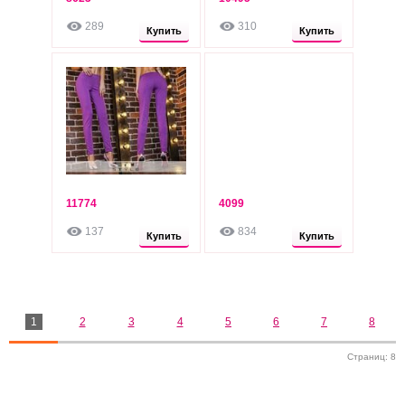
275
275
грн
грн
289
310
Опт: 235 грн
Опт: 235 грн
Купить
Купить
11774
4099
275
280
грн
грн
137
834
Опт: 235 грн
Опт: 240 грн
Купить
Купить
1
2
3
4
5
6
7
8
Страниц: 8