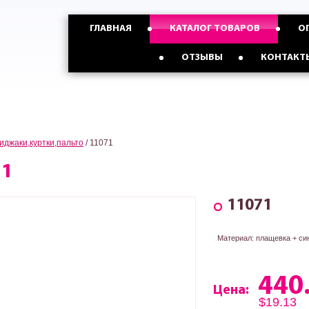
График работы
ГЛАВНАЯ
КАТАЛОГ ТОВАРОВ
О
МЫ РАБОТАЕМ
КРУГЛОСУТОЧНО
Опт с Россией,Казахстаном и
Опт с Украиной от
ОТЗЫВЫ
КОНТАКТ
странами СНГ от 5 ед
3 ед
иджаки,куртки,пальто
/
11071
71
11071
Материал: плащевка + син
440
Цена:
$19.13