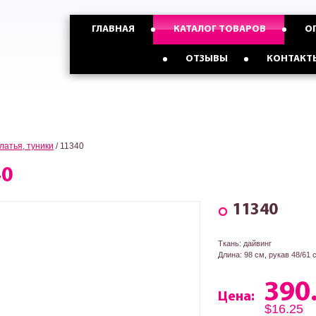
График работы
ГЛАВНАЯ
КАТАЛОГ ТОВАРОВ
О
МЫ РАБОТАЕМ
КРУГЛОСУТОЧНО
Опт с Россией,Казахстаном и
Опт с Украиной от
ОТЗЫВЫ
КОНТАКТ
странами СНГ от 5 ед
3 ед
латья, туники
/
11340
40
11340
Ткань: дайвинг
Длина: 98 см, рукав 48/61 
390
Цена:
$16.25