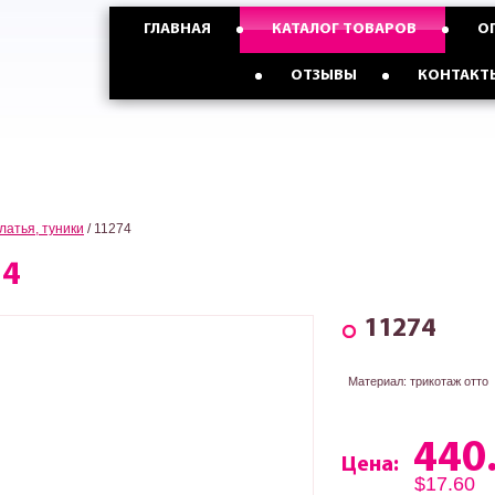
ГЛАВНАЯ
КАТАЛОГ ТОВАРОВ
О
График работы
Пн-Пт: 9:17, Сб: 9:15, Вс: 9:15
Опт с Россией,Казахстаном и
Опт с Украиной от
ОТЗЫВЫ
КОНТАКТ
странами СНГ от 5 ед
3 ед
латья, туники
/
11274
74
11274
Материал: трикотаж отто
440
Цена:
$17.60