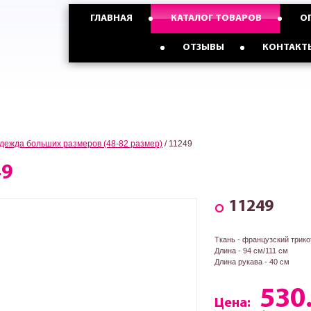
ГЛАВНАЯ
КАТАЛОГ ТОВАРОВ
О
График работы
Пн-Пт: 9:17, Сб: 9:15, Вс: 9:15
Опт с Россией,Казахстаном и
Опт с Украиной от
ОТЗЫВЫ
КОНТАКТ
странами СНГ от 5 ед
3 ед
дежда больших размеров (48-82 размер)
/
11249
49
11249
Ткань - французский трико
Длина - 94 см/111 см
Длина рукава - 40 см
530
Цена: