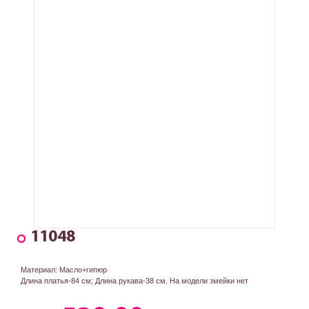
11048
Материал: Масло+гипюр
Длина платья-84 см; Длина рукава-38 см. На модели змейки нет