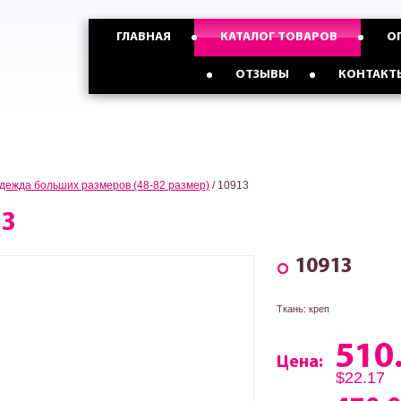
График работы
ГЛАВНАЯ
КАТАЛОГ ТОВАРОВ
О
МЫ РАБОТАЕМ
КРУГЛОСУТОЧНО
Опт с Россией,Казахстаном и
Опт с Украиной от
ОТЗЫВЫ
КОНТАКТ
странами СНГ от 5 ед
3 ед
дежда больших размеров (48-82 размер)
/
10913
13
10913
Ткань: креп
510
Цена:
$22.17