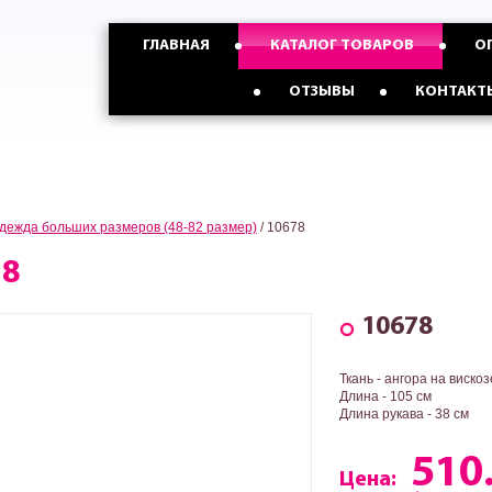
График работы
ГЛАВНАЯ
КАТАЛОГ ТОВАРОВ
О
МЫ РАБОТАЕМ
КРУГЛОСУТОЧНО
Опт с Россией,Казахстаном и
Опт с Украиной от
ОТЗЫВЫ
КОНТАКТ
странами СНГ от 5 ед
3 ед
дежда больших размеров (48-82 размер)
/
10678
78
10678
Ткань - ангора на виско
Длина - 105 см
Длина рукава - 38 см
510
Цена: