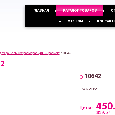
График работы
ГЛАВНАЯ
КАТАЛОГ ТОВАРОВ
О
МЫ РАБОТАЕМ
КРУГЛОСУТОЧНО
Опт с Россией,Казахстаном и
Опт с Украиной от
ОТЗЫВЫ
КОНТАКТ
странами СНГ от 5 ед
3 ед
дежда больших размеров (48-82 размер)
/
10642
42
10642
Ткань ОТТО
450
Цена:
$19.57