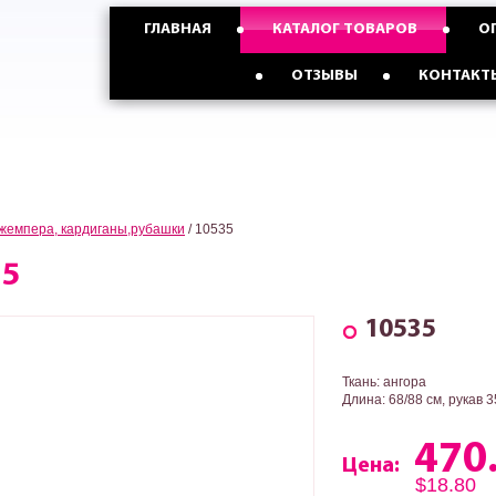
ГЛАВНАЯ
КАТАЛОГ ТОВАРОВ
О
График работы
Пн-Пт: 9:17, Сб: 9:15, Вс: 9:15
Опт с Россией,Казахстаном и
Опт с Украиной от
ОТЗЫВЫ
КОНТАКТ
странами СНГ от 5 ед
3 ед
жемпера, кардиганы,рубашки
/
10535
35
10535
Ткань: ангора
Длина: 68/88 см, рукав 3
470
Цена:
$18.80