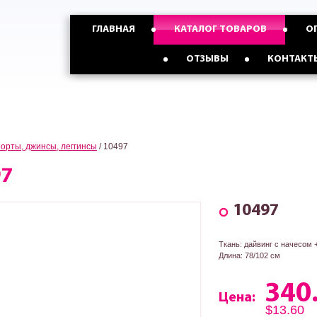
График работы
ГЛАВНАЯ
КАТАЛОГ ТОВАРОВ
О
МЫ РАБОТАЕМ
КРУГЛОСУТОЧНО
Опт с Россией,Казахстаном и
Опт с Украиной от
ОТЗЫВЫ
КОНТАКТ
странами СНГ от 5 ед
3 ед
орты, джинсы, леггинсы
/
10497
97
10497
Ткань: дайвинг с начесом 
Длина: 78/102 см
340
Цена:
$13.60