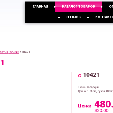
ГЛАВНАЯ
КАТАЛОГ ТОВАРОВ
О
График работы
Пн-Пт: 9:17, Сб: 9:15, Вс: 9:15
Опт с Россией,Казахстаном и
Опт с Украиной от
ОТЗЫВЫ
КОНТАКТ
странами СНГ от 5 ед
3 ед
латья, туники
/
10421
21
10421
Ткань: габардин
Длина: 153 см, рукав 48/62
480
Цена:
$20.00