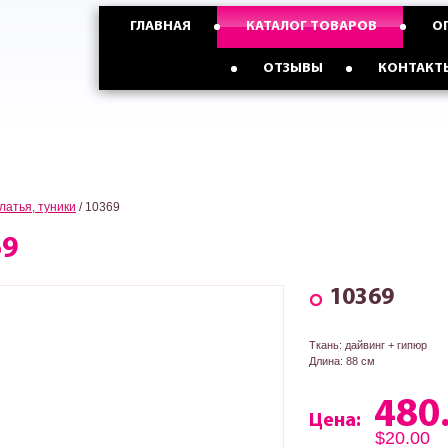
ГЛАВНАЯ
КАТАЛОГ ТОВАРОВ
О
График работы
Пн-Пт: 9:17, Сб: 9:15, Вс: 9:15
Опт с Россией,Казахстаном и
Опт с Украиной от
ОТЗЫВЫ
КОНТАКТ
странами СНГ от 5 ед
3 ед
латья, туники
/
10369
69
10369
Ткань: дайвинг + гипюр
Длина: 88 см
480
Цена:
$20.00