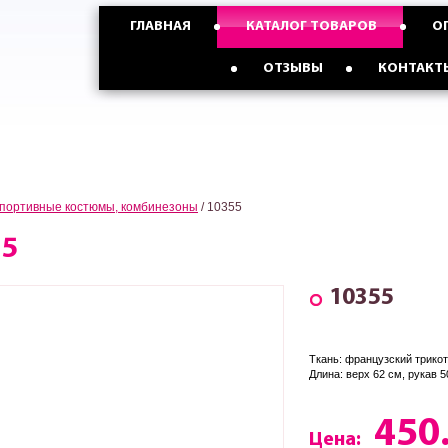
ГЛАВНАЯ
КАТАЛОГ ТОВАРОВ
О
График работы
Пн-Пт: 9:17, Сб: 9:15, Вс: 9:15
Опт с Россией,Казахстаном и
Опт с Украиной от
ОТЗЫВЫ
КОНТАКТ
странами СНГ от 5 ед
3 ед
портивные костюмы, комбинезоны
/
10355
55
10355
Ткань: французский трико
Длина: верх 62 см, рукав 
450
Цена: