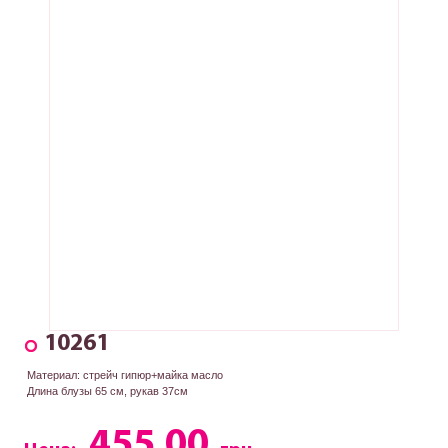
10261
Материал: стрейч гипюр+майка масло
Длина блузы 65 см, рукав 37см
455.00